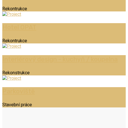
Rekontrukce
Hotel OPAT
Rekontrukce
Interiérový design - kuchyň / koupelna
Rekonstrukce
Parkoviště
Stavební práce