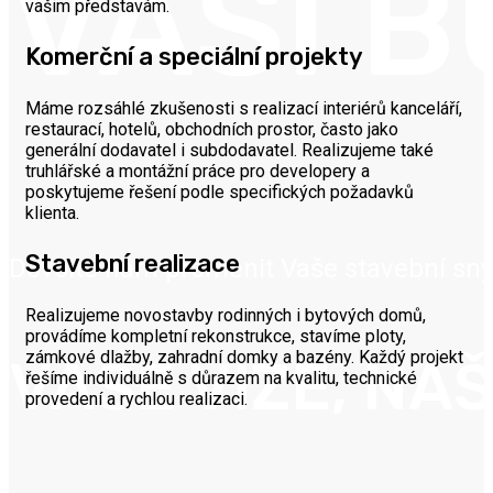
VAŠÍ 
vašim představám.
Komerční a speciální projekty
Máme rozsáhlé zkušenosti s realizací interiérů kanceláří,
restaurací, hotelů, obchodních prostor, často jako
generální dodavatel i subdodavatel. Realizujeme také
truhlářské a montážní práce pro developery a
poskytujeme řešení podle specifických požadavků
klienta.
Stavební realizace
Dovolte nám proměnit Vaše stavební sny
Realizujeme novostavby rodinných i bytových domů,
provádíme kompletní rekonstrukce, stavíme ploty,
zámkové dlažby, zahradní domky a bazény. Každý projekt
VAŠE VIZE, NÁ
řešíme individuálně s důrazem na kvalitu, technické
provedení a rychlou realizaci.