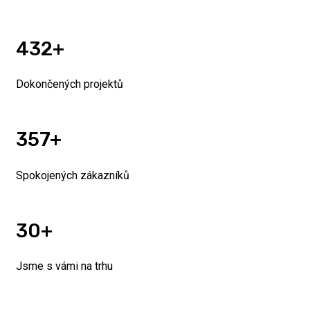
432
Dokončených projektů
Ke každé zakázce přistupujeme individ
357
Spokojených zákazníků
NAŠE FILOZOFI
30
Jsme s vámi na trhu