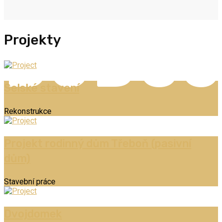
BUDUJ
Projekty
Selské stavení
Rekonstrukce
Projekt rodinný dům Třeboň (pasivní
dům)
Stavební práce
Dvojdomek